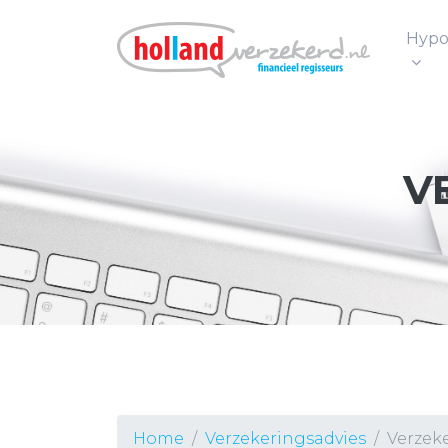
Hypo
V
Home
Verzekeringsadvies
Verzek