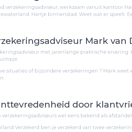
d verzekeringsadviseur, werkzaam vanuit kantoor Ha
ewaterland. Hartje binnenstad. Weet wat er speelt. Ee
rzekeringsadviseur Mark van 
keringsadviseur met jarenlange praktische ervaring. 
duimpje.
e situaties of bijzondere verzekeringen ? Mark weet er
en.
anttevredenheid door klantvri
 verzekeringsadviseurs wel eens bekend als afstandelijk
olland Verzekerd ben je verzekerd van twee verzekerin