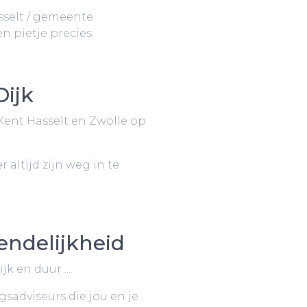
sselt / gemeente
n pietje precies.
Dijk
Kent Hasselt en Zwolle op
 altijd zijn weg in te
endelijkheid
 en duur ....
gsadviseurs die jou en je