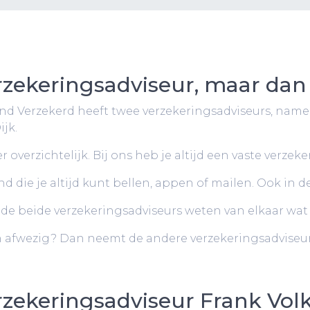
rzekeringsadviseur, maar dan 
nd Verzekerd heeft twee verzekeringsadviseurs, namel
ijk.
r overzichtelijk. Bij ons heb je altijd een vaste verzek
d die je altijd kunt bellen, appen of mailen. Ook in 
de beide verzekeringsadviseurs weten van elkaar wat er
n afwezig? Dan neemt de andere verzekeringsadviseur
rzekeringsadviseur Frank Vol