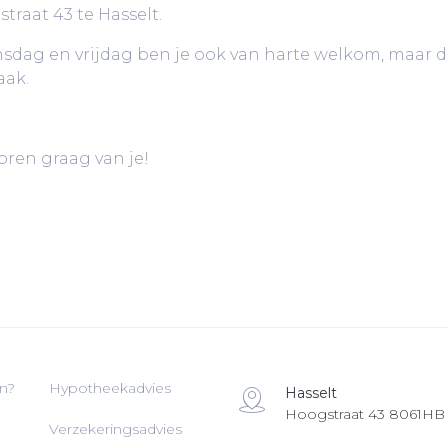
traat 43 te Hasselt.
dag en vrijdag ben je ook van harte welkom, maar 
aak.
ren graag van je!
n?
Hypotheekadvies
Hasselt
Hoogstraat 43 8061HB
Verzekeringsadvies