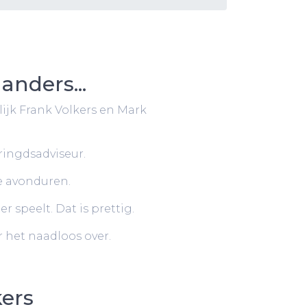
anders...
ijk Frank Volkers en Mark
eringdsadviseur.
de avonduren.
 speelt. Dat is prettig.
 het naadloos over.
kers