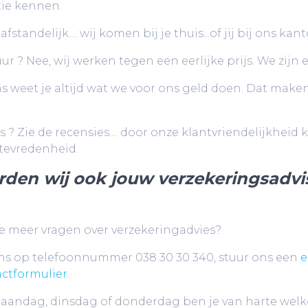
tie kennen.
afstandelijk.... wij komen bij je thuis...of jij bij ons k
ur ? Nee, wij werken tegen een eerlijke prijs. We zijn 
ns weet je altijd wat we voor ons geld doen. Dat maken
s ? Zie de recensies.... door onze klantvriendelijkhe
tevredenheid.
den wij ook jouw verzekeringsadvi
e meer vragen over verzekeringadvies?
ns op telefoonnummer 038 30 30 340, stuur ons een
e
ctformulier.
andag, dinsdag of donderdag ben je van harte wel