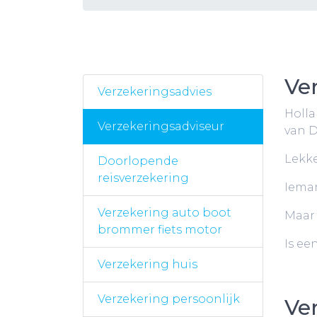
Ve
Verzekeringsadvies
Holla
Verzekeringsadviseur
van D
Lekke
Doorlopende
reisverzekering
Ieman
Verzekering auto boot
Maar 
brommer fiets motor
Is ee
Verzekering huis
Verzekering persoonlijk
Ve