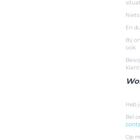
situa
Niets 
En du
Bij o
ook.
Bewij
klant
Wor
Heb j
Bel o
conta
Op ma