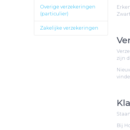
Overige verzekeringen
Erken
(particulier)
Zwart
Zakelijke verzekeringen
Ve
Verze
zijn 
Nieuw
vind
Kl
Staan
Bij H