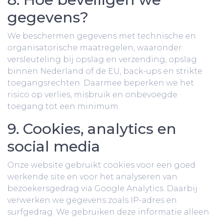
gegevens?
We beschermen gegevens met technische en
organisatorische maatregelen, waaronder
versleuteling bij opslag en verzending, opslag
binnen Nederland of de EU, back-ups en strikte
toegangsrechten. Daarmee beperken we het
risico op verlies, misbruik en onbevoegde
toegang tot een minimum.
9. Cookies, analytics en
social media
Onze website gebruikt cookies voor een goed
werkende site en voor het analyseren van
bezoekersgedrag via Google Analytics. Daarbij
verwerken we gegevens zoals IP-adres en
surfgedrag. We gebruiken deze informatie alleen