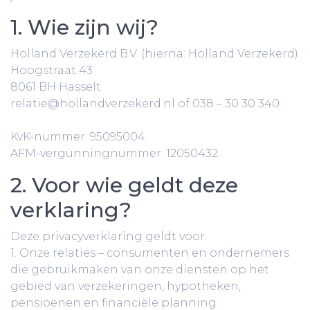
1. Wie zijn wij?
Holland Verzekerd B.V. (hierna: Holland Verzekerd)
Hoogstraat 43
8061 BH Hasselt
relatie@hollandverzekerd.nl of 038 – 30 30 340
KvK-nummer: 95095004
AFM-vergunningnummer: 12050432
2. Voor wie geldt deze
verklaring?
Deze privacyverklaring geldt voor:
1. Onze relaties – consumenten en ondernemers
die gebruikmaken van onze diensten op het
gebied van verzekeringen, hypotheken,
pensioenen en financiële planning.