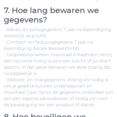
7. Hoe lang bewaren we
gegevens?
- Advies- en polisgegevens: 7 jaar na beëindiging
(wettelijk verplicht).
- Contract- en factuurgegevens: 7 jaar na
beëindiging (fiscale bewaarplicht).
- Gespreksopnamen: maximaal 6 maanden, tenzij
een opname nodig is voor een klacht of juridisch
geschil. In dat geval bewaren we deze zolang dat
noodzakelijk is.
- Website- en chatgegevens: zolang als nodig is
om je goed te kunnen ondersteunen en
maximaal 1 jaar, tenzij de gegevens onderdeel zijn
van een lopend adviesdossier of nodig zijn voor
de bevestiging van een product of dienst.
8. Hoe beveiligen we