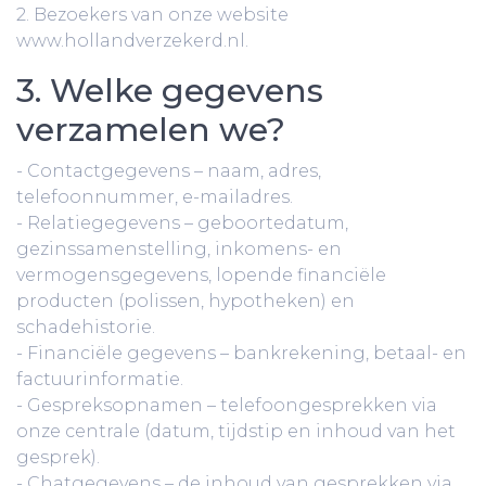
2. Bezoekers van onze website
www.hollandverzekerd.nl.
3. Welke gegevens
verzamelen we?
- Contactgegevens – naam, adres,
telefoonnummer, e-mailadres.
- Relatiegegevens – geboortedatum,
gezinssamenstelling, inkomens- en
vermogensgegevens, lopende financiële
producten (polissen, hypotheken) en
schadehistorie.
- Financiële gegevens – bankrekening, betaal- en
factuurinformatie.
- Gespreksopnamen – telefoongesprekken via
onze centrale (datum, tijdstip en inhoud van het
gesprek).
- Chatgegevens – de inhoud van gesprekken via