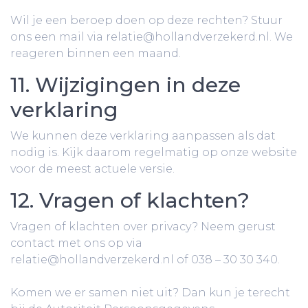
Wil je een beroep doen op deze rechten? Stuur
ons een mail via relatie@hollandverzekerd.nl. We
reageren binnen een maand.
11. Wijzigingen in deze
verklaring
We kunnen deze verklaring aanpassen als dat
nodig is. Kijk daarom regelmatig op onze website
voor de meest actuele versie.
12. Vragen of klachten?
Vragen of klachten over privacy? Neem gerust
contact met ons op via
relatie@hollandverzekerd.nl of 038 – 30 30 340.
Komen we er samen niet uit? Dan kun je terecht