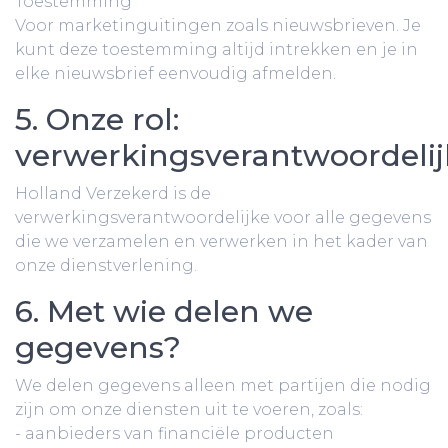
Toestemming
Voor marketinguitingen zoals nieuwsbrieven. Je
kunt deze toestemming altijd intrekken en je in
elke nieuwsbrief eenvoudig afmelden.
5. Onze rol:
verwerkingsverantwoordelij
Holland Verzekerd is de
verwerkingsverantwoordelijke voor alle gegevens
die we verzamelen en verwerken in het kader van
onze dienstverlening.
6. Met wie delen we
gegevens?
We delen gegevens alleen met partijen die nodig
zijn om onze diensten uit te voeren, zoals:
- aanbieders van financiële producten