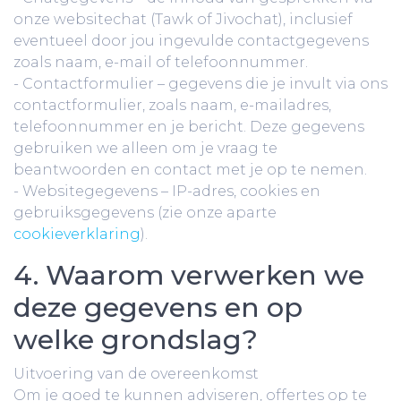
onze websitechat (Tawk of Jivochat), inclusief
eventueel door jou ingevulde contactgegevens
zoals naam, e-mail of telefoonnummer.
- Contactformulier – gegevens die je invult via ons
contactformulier, zoals naam, e-mailadres,
telefoonnummer en je bericht. Deze gegevens
gebruiken we alleen om je vraag te
beantwoorden en contact met je op te nemen.
- Websitegegevens – IP-adres, cookies en
gebruiksgegevens (zie onze aparte
cookieverklaring
).
4. Waarom verwerken we
deze gegevens en op
welke grondslag?
Uitvoering van de overeenkomst
Om je goed te kunnen adviseren, offertes op te