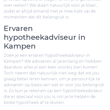
over weten? We staan natuurlijk voor je klaar,
zodat er altijd iemand met je mee kijkt op de
momenten dat dit belangrijk is.
Ervaren
hypotheekadviseur in
Kampen
Zoek je een ervaren hypotheekadviseur in
Kampen? We adviseren al jarenlang en hebben
daardoor alles al een keer voorbij zien komen.
Toch neemt dat natuurlijk niet weg dat we jou
graag beter leren kennen, om je persoonlijk te
adviseren op basis van wat er voor jou belangrijk
is. Zo kun je rekenen op een hypotheekadviseur
die er speciaal voor jou is, om je te helpen de
beste hypotheek af te sluiten.